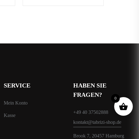
SERVICE
HABEN SIE
FRAGEN?
0
Mein Konto
+49 40 37502888
Kasse
kontakt@tabrizi-shop.de
Brook 7, 20457 Hamburg