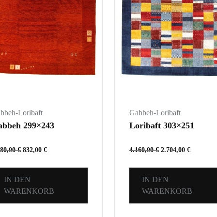
bbeh-Loribaft
Gabbeh-Loribaft
abbeh 299×243
Loribaft 303×251
280,00
€
832,00
€
4.160,00
€
2.704,00
€
IN DEN
IN DEN
WARENKORB
WARENKORB