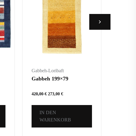
Gabbeh-Loribaft
Gabbeh-L
Gabbeh 199×79
Loribaf
420,00
€
273,00
€
3.780,00
IN DEN
IN 
WARENKORB
WA