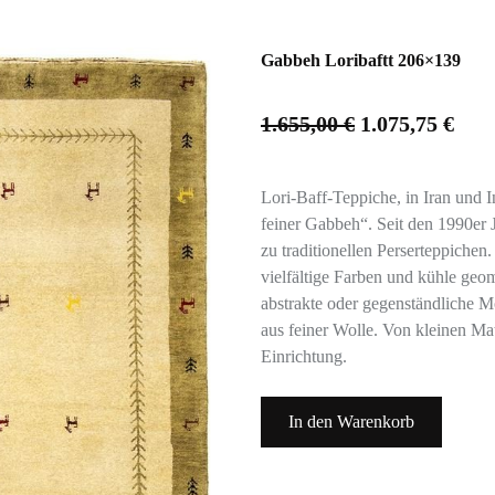
Gabbeh Loribaftt 206×139
1.655,00
€
1.075,75
€
Lori-Baff-Teppiche, in Iran und 
feiner Gabbeh“. Seit den 1990er J
zu traditionellen Perserteppichen.
vielfältige Farben und kühle geo
abstrakte oder gegenständliche M
aus feiner Wolle. Von kleinen Mat
Einrichtung.
In den Warenkorb