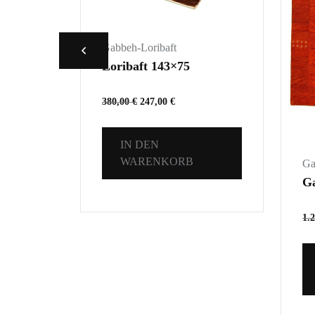
Gabbeh-Loribaft
Loribaft 143×75
380,00
€
247,00
€
IN DEN
WARENKORB
Ga
G
1.