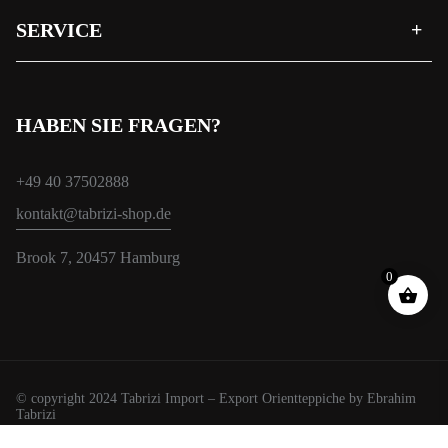
SERVICE
HABEN SIE FRAGEN?
+49 40 37502888
kontakt@tabrizi-shop.de
Brook 7, 20457 Hamburg
0
© copyright 2024 Tabrizi Import – Export Orientteppiche by Ebrahim
Tabrizi
Wir verwenden Cookies, um Ihnen das beste Erlebnis auf unserer