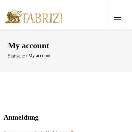
My account
/ My account
Startseite
Belutsch 170x97
420,00
€
+
HINZUFÜGEN
Anmeldung