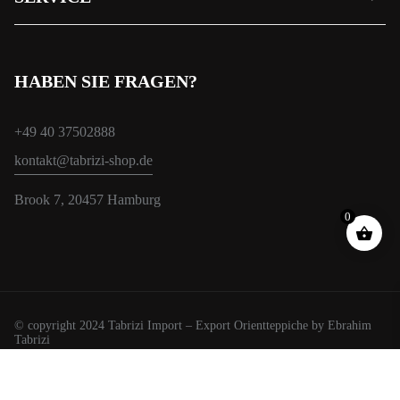
HABEN SIE FRAGEN?
+49 40 37502888
kontakt@tabrizi-shop.de
Brook 7, 20457 Hamburg
0
© copyright 2024 Tabrizi Import – Export Orientteppiche by Ebrahim
Tabrizi
Wir verwenden Cookies, um Ihnen das beste Erlebnis auf unserer
Website zu bieten.