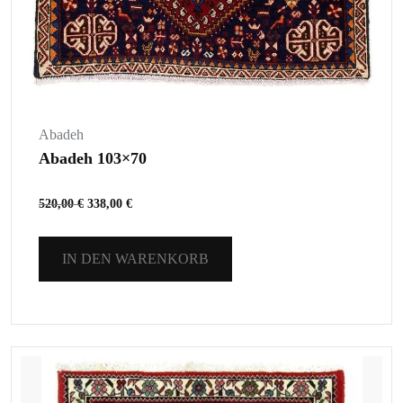
Abadeh
Abadeh 103×70
520,00
€
338,00
€
IN DEN WARENKORB