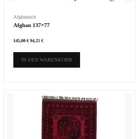
Afghanisch
Afghan 137×77
145,00
€
94,25
€
IN DEN WARENKORB