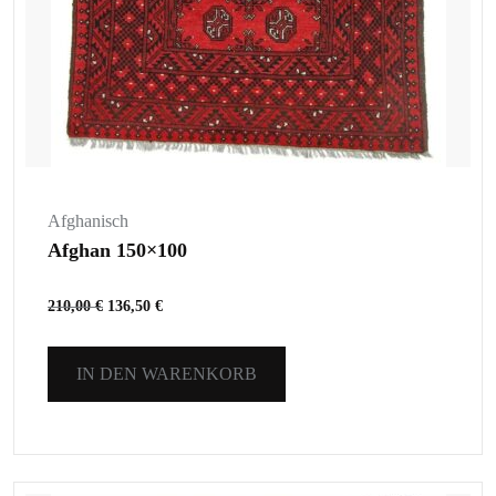
Afghanisch
Afghan 150×100
210,00
€
136,50
€
IN DEN WARENKORB