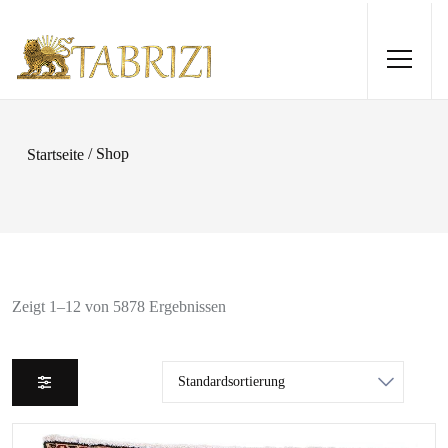
/ Shop
Startseite
Zeigt 1–12 von 5878 Ergebnissen
Gabbeh 260x176
780,00
€
ZUFÜGEN
+
HINZUFÜGEN