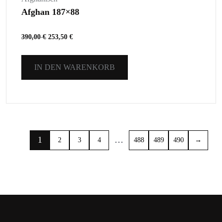
Afghan 187×88
390,00
€
253,50
€
IN DEN WARENKORB
1
…
2
3
4
488
489
490
→