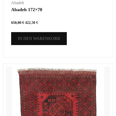
Abadeh
Abadeh 172×70
650,00
€
422,50
€
IN DEN WARENKORB