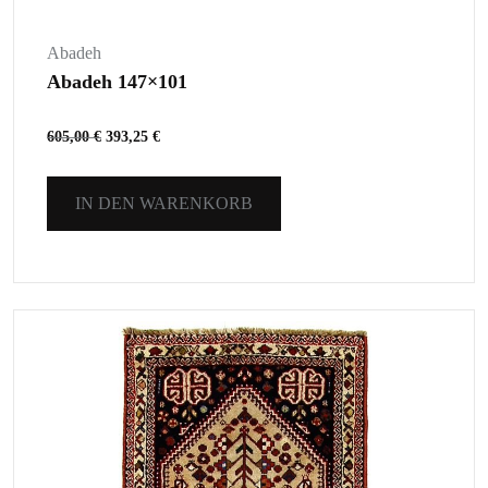
Abadeh
Abadeh 147×101
605,00
€
393,25
€
IN DEN WARENKORB