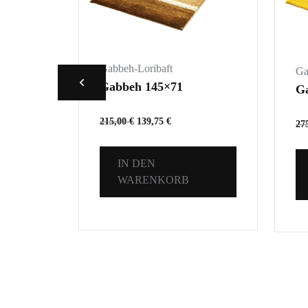
Gabbeh-Loribaft
Ga
Gabbeh 145×71
G
215,00
€
139,75
€
27
IN DEN
WARENKORB