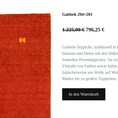
Gabbeh 294×201
1.225,00
€
796,25
€
Gabbeh-Teppiche, traditionell in 
bekannt und bieten seit den frühe
formellen Perserteppichen. Sie ze
Vielzahl von Farben sowie kühle
typischerweise aus Wolle auf Woll
Matten bis zu großen Teppichen,
In den Warenkorb