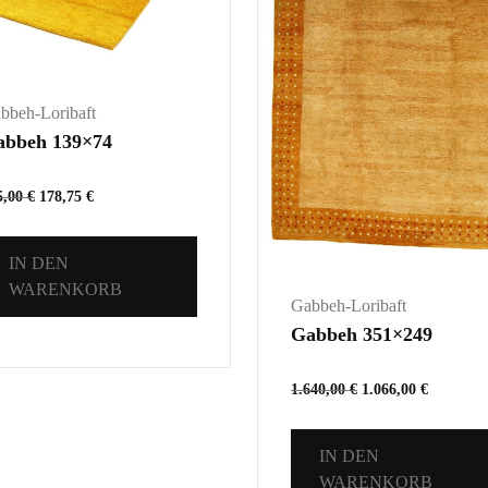
bbeh-Loribaft
abbeh 139×74
5,00
€
178,75
€
IN DEN
WARENKORB
Gabbeh-Loribaft
Gabbeh 351×249
1.640,00
€
1.066,00
€
IN DEN
WARENKORB