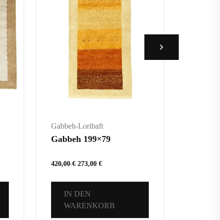
Gabbeh-Loribaft
Gabbeh-L
Gabbeh 199×79
Gabbeh
420,00
€
273,00
€
1.620,00
IN DEN
IN 
WARENKORB
WA