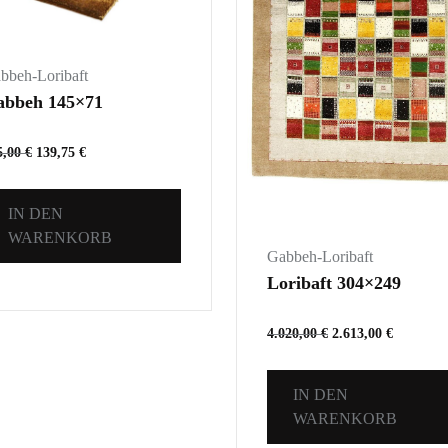
bbeh-Loribaft
abbeh 145×71
5,00
€
139,75
€
IN DEN
WARENKORB
Gabbeh-Loribaft
Loribaft 304×249
4.020,00
€
2.613,00
€
IN DEN
WARENKORB