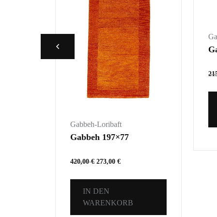
Ga
G
21
Gabbeh-Loribaft
Gabbeh 197×77
420,00
€
273,00
€
IN DEN
WARENKORB