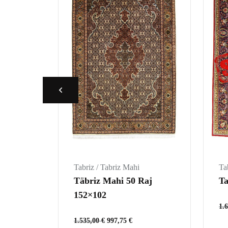
Tabriz / Tabriz Mahi
Ta
Täbriz Mahi 50 Raj
Ta
152×102
1.
1.535,00
€
997,75
€