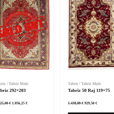
briz / Tabriz Mahi
Tabriz / Tabriz Mahi
briz 292×203
Tabriz 50 Raj 119×75
625,00
€
1.056,25
€
1.430,00
€
929,50
€