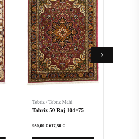
Tabriz / Tabriz Mahi
Tabriz / 
Tabriz 50 Raj 104×75
Tabriz
950,00
€
617,50
€
2.870,00