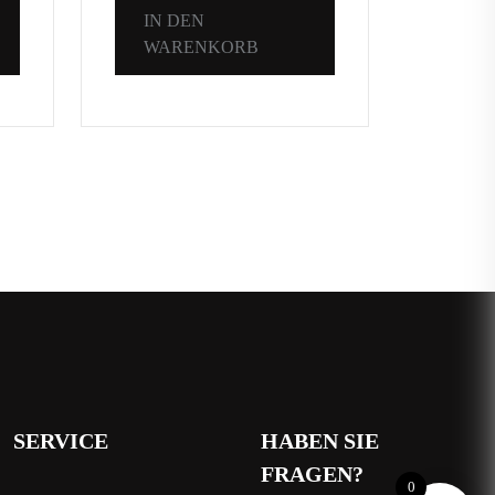
IN DEN
IN 
WARENKORB
WA
SERVICE
HABEN SIE
FRAGEN?
0