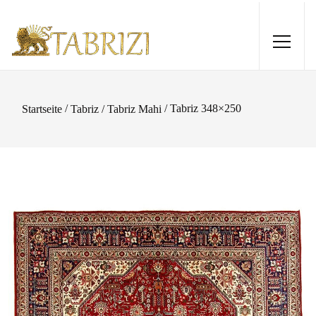
/
/ Tabriz 348×250
Startseite
Tabriz / Tabriz Mahi
Loom Lori 300x200
1.280,00
€
+
HINZUFÜGEN