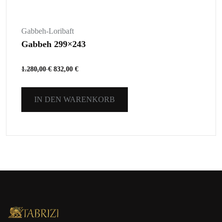
Gabbeh-Loribaft
Gabbeh 299×243
1.280,00
€
832,00
€
IN DEN WARENKORB