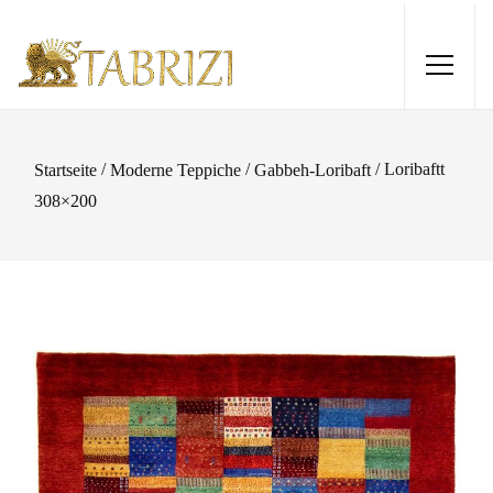
/
/
/ Loribaftt
Startseite
Moderne Teppiche
Gabbeh-Loribaft
308×200
Loom Lori 299x203
1.110,00
€
+
HINZUFÜGEN