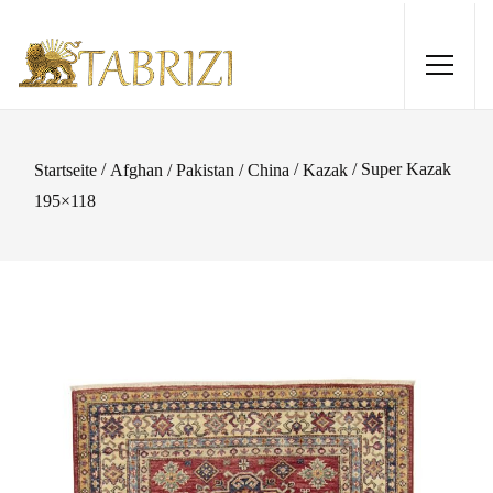
/
/
/ Super Kazak
Startseite
Afghan / Pakistan / China
Kazak
195×118
Tabriz 50 Raj 195 x 149
4.070,00
€
+
HINZUFÜGEN