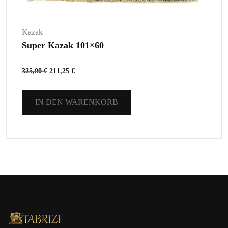
Kazak
Super Kazak 101×60
325,00
€
211,25
€
IN DEN WARENKORB