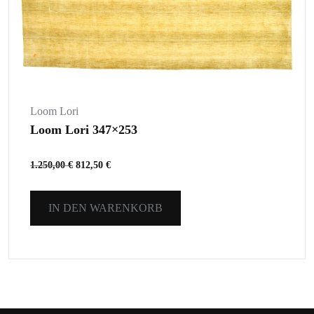
Loom Lori
Loom Lori 347×253
1.250,00
€
812,50
€
IN DEN WARENKORB