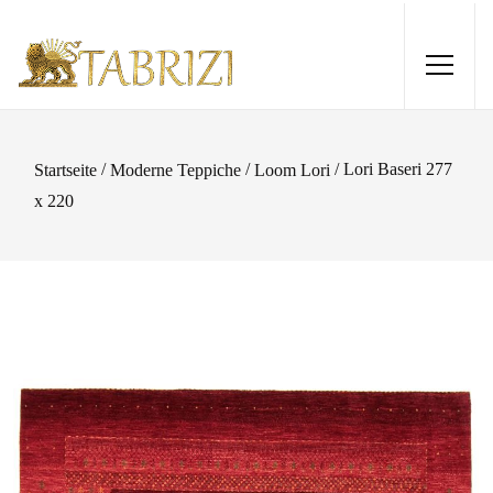
/
/
/ Lori Baseri 277
Startseite
Moderne Teppiche
Loom Lori
x 220
Kelim 240x178
715,00
€
+
HINZUFÜGEN