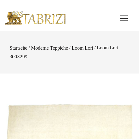
/
/
/ Loom Lori
Startseite
Moderne Teppiche
Loom Lori
300×299
Kelim 180x130
70,00
€
+
HINZUFÜGEN