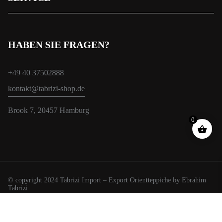
HABEN SIE FRAGEN?
+49 40 37502888
kontakt@tabrizi-shop.de
Brook 7, 20457 Hamburg
0
© copyright 2024 Tabrizi Import – Export Orientteppiche by Ebrahim
Tabrizi
Wir verwenden Cookies, um Ihnen das beste Erlebnis auf unserer
Website zu bieten.