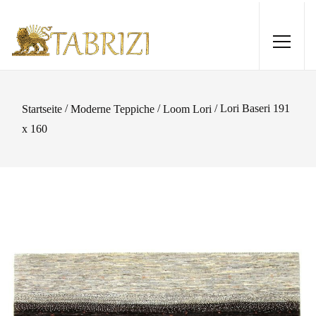
/
/
/ Lori Baseri 191
Startseite
Moderne Teppiche
Loom Lori
x 160
Bidjar 344x252
6.020,00
€
+
HINZUFÜGEN