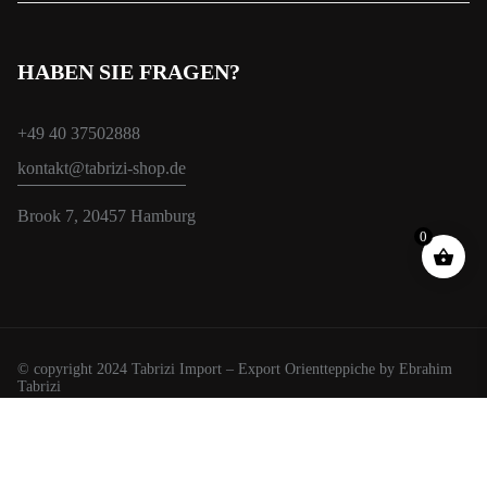
HABEN SIE FRAGEN?
+49 40 37502888
kontakt@tabrizi-shop.de
Brook 7, 20457 Hamburg
0
© copyright 2024 Tabrizi Import – Export Orientteppiche by Ebrahim
Tabrizi
Wir verwenden Cookies, um Ihnen das beste Erlebnis auf unserer
Website zu bieten.