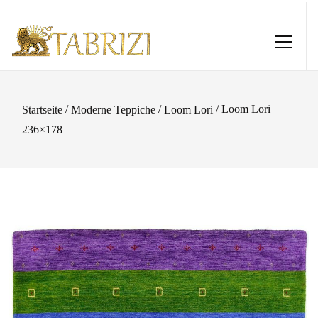
/
/
/ Loom Lori
Startseite
Moderne Teppiche
Loom Lori
236×178
Gabbeh 181x124
430,00
€
+
HINZUFÜGEN