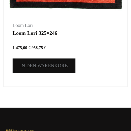
Loom Lori
Loom Lori 325×246
1.475,00
€
958,75
€
IN DEN WARENKORB