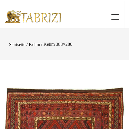
/
/ Kelim 388×286
Startseite
Kelim
Sirjan 244x165
2.150,00
€
+
HINZUFÜGEN