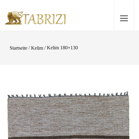
/
/ Kelim 180×130
Startseite
Kelim
Lori Baseri 174 x 126
2.290,00
€
+
HINZUFÜGEN