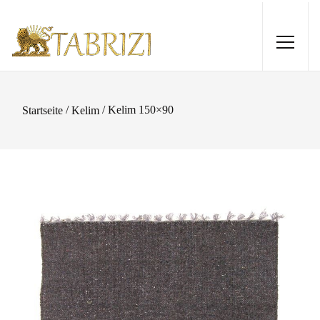
/
/ Kelim 150×90
Startseite
Kelim
Shiraz 293x145
1.550,00
€
+
HINZUFÜGEN