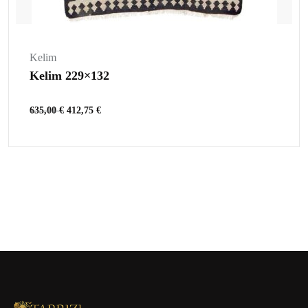
Kelim
Kelim 229×132
635,00
€
412,75
€