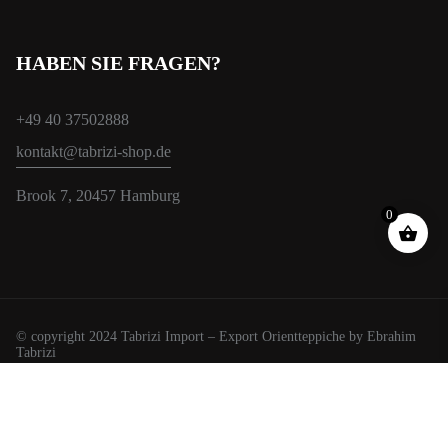
HABEN SIE FRAGEN?
+49 40 37502888
kontakt@tabrizi-shop.de
Brook 7, 20457 Hamburg
0
© copyright 2024 Tabrizi Import – Export Orientteppiche by Ebrahim
Tabrizi
Wir verwenden Cookies, um Ihnen das beste Erlebnis auf unserer
Website zu bieten.