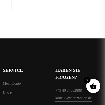
SERVICE
HABEN SIE
FRAGEN?
0
Mein Konto
+49 40 37502888
Kasse
kontakt@tabrizi-shop.de