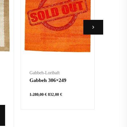
Gabbeh-L
Gabbeh
215,00
€
IN 
WA
Gabbeh-Loribaft
Gabbeh 306×249
1.280,00
€
832,00
€