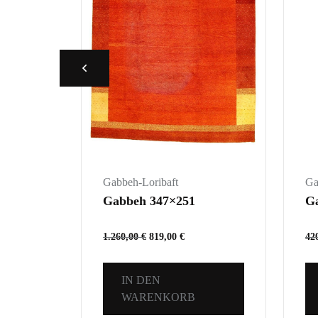
Gabbeh-Loribaft
Ga
Gabbeh 347×251
G
1.260,00
€
819,00
€
42
IN DEN
WARENKORB