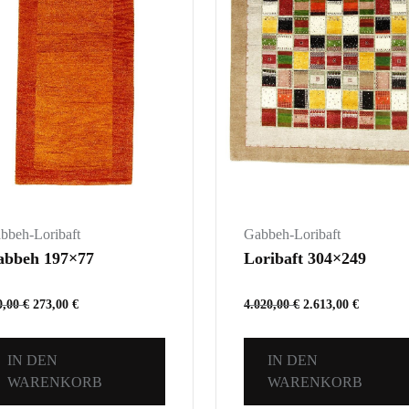
bbeh-Loribaft
Gabbeh-Loribaft
abbeh 197×77
Loribaft 304×249
0,00
€
273,00
€
4.020,00
€
2.613,00
€
IN DEN
IN DEN
WARENKORB
WARENKORB