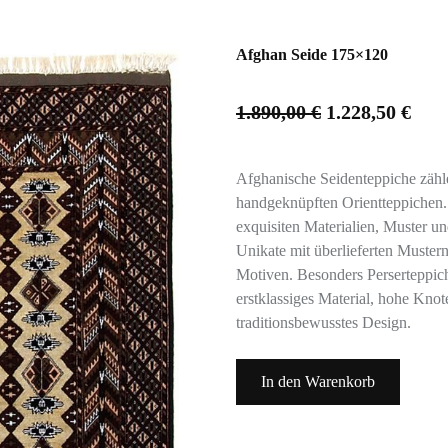
Afghan Seide 175×120
1.890,00
€
1.228,50
€
Afghanische Seidenteppiche zähl
handgeknüpften Orientteppichen. S
exquisiten Materialien, Muster u
Unikate mit überlieferten Muster
Motiven. Besonders Perserteppich
erstklassiges Material, hohe Kno
traditionsbewusstes Design.
In den Warenkorb