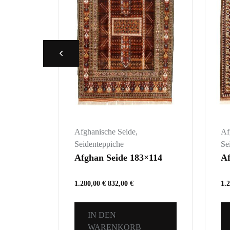
Afghanische Seide
,
Af
Seidenteppiche
Se
×78
Afghan Seide 183×114
Af
1.280,00
€
832,00
€
1.
IN DEN
WARENKORB