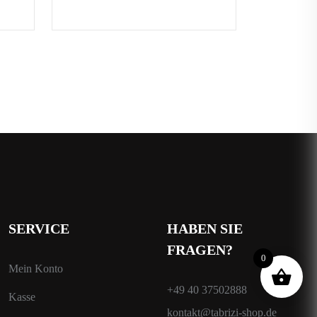
SERVICE
HABEN SIE
FRAGEN?
0
Mein Konto
+49 40 37502888
Kasse
kontakt@tabrizi-shop.de