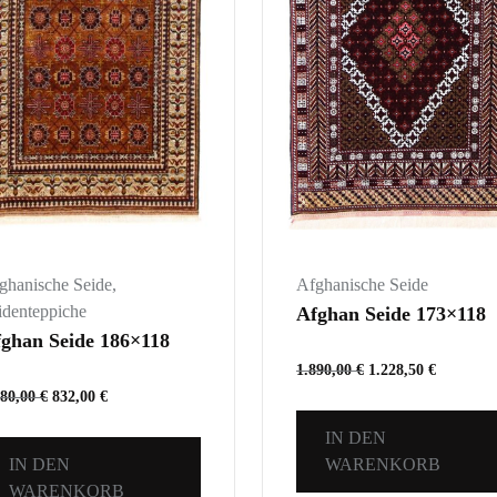
Afghanische Seide
ghanische Seide
,
identeppiche
Afghan Seide 173×118
ghan Seide 186×118
1.890,00
€
1.228,50
€
280,00
€
832,00
€
IN DEN
WARENKORB
IN DEN
WARENKORB