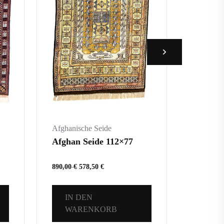
Afghanische Seide
Afghanis
Afghan Seide 112×77
Afghan
890,00
€
578,50
€
750,00
€
IN DEN
IN 
WARENKORB
WA