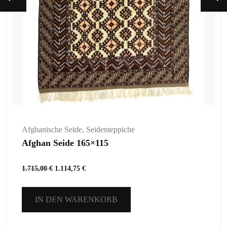
Afghanische Seide
,
Seidenteppiche
Afghan Seide 165×115
1.715,00
€
1.114,75
€
IN DEN WARENKORB