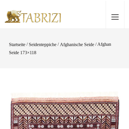
/
/
/ Afghan
Startseite
Seidenteppiche
Afghanische Seide
Seide 173×118
Nain 9La Sherkat 145x77
1.080,00
€
+
HINZUFÜGEN