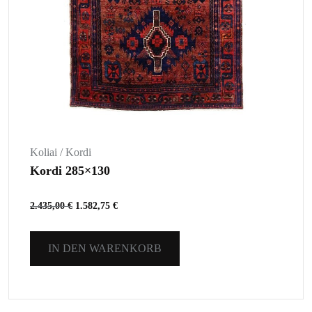
Koliai / Kordi
Kordi 285×130
2.435,00
€
1.582,75
€
IN DEN WARENKORB