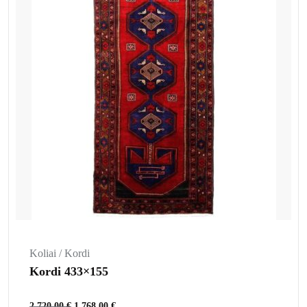
Koliai / Kordi
Kordi 433×155
2.720,00
€
1.768,00
€