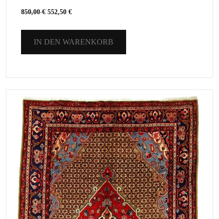
850,00
€
552,50
€
IN DEN WARENKORB