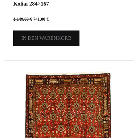
Koliai 284×167
1.140,00
€
741,00
€
IN DEN WARENKORB