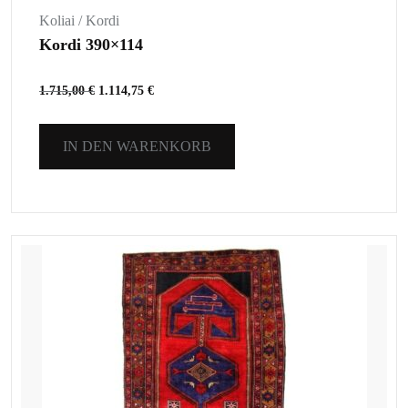
Koliai / Kordi
Kordi 390×114
1.715,00
€
1.114,75
€
IN DEN WARENKORB