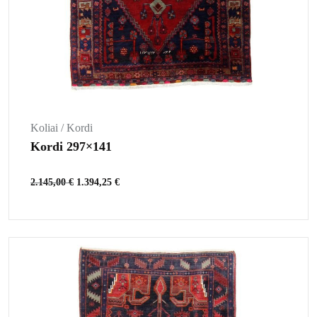
Koliai / Kordi
Kordi 297×141
2.145,00
€
1.394,25
€