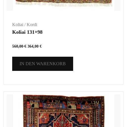
Koliai / Kordi
Koliai 131×98
560,00
€
364,00
€
IN DEN WARENKORB