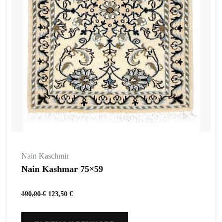
Nain Kaschmir
Nain Kashmar 75×59
190,00
€
123,50
€