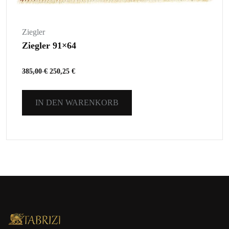
Ziegler
Ziegler 91×64
385,00
€
250,25
€
IN DEN WARENKORB