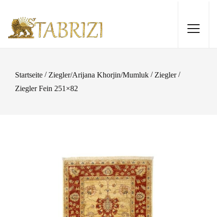
/
/
/
Startseite
Ziegler/Arijana Khorjin/Mumluk
Ziegler
Ziegler Fein 251×82
Nain 9La Sherkat 200x200
3.585,00
€
+
HINZUFÜGEN