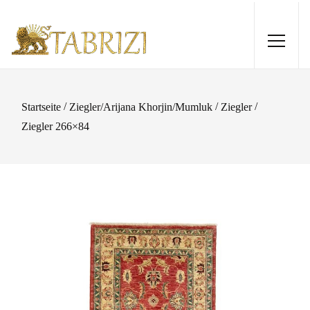
/
/
/
Startseite
Ziegler/Arijana Khorjin/Mumluk
Ziegler
Ziegler 266×84
Ghashghai 285x176
3.025,00
€
+
HINZUFÜGEN