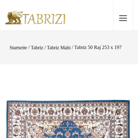
/
/ Tabriz 50 Raj 253 x 197
Startseite
Tabriz / Tabriz Mahi
Loom Lori 290x202
1.110,00
€
+
HINZUFÜGEN