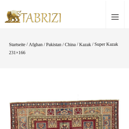
/
/
/ Super Kazak
Startseite
Afghan / Pakistan / China
Kazak
231×166
Tabriz 320x200
1.585,00
€
+
HINZUFÜGEN