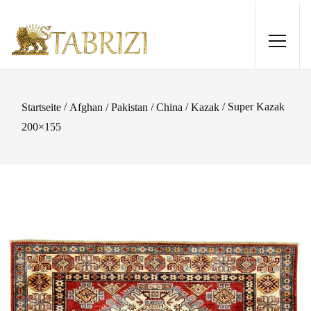
/
/
/ Super Kazak
Startseite
Afghan / Pakistan / China
Kazak
200×155
Gabbeh 178x123
430,00
€
+
HINZUFÜGEN