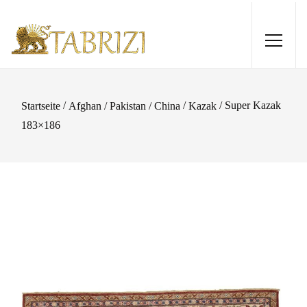
/
/
/ Super Kazak
Startseite
Afghan / Pakistan / China
Kazak
183×186
Khalmohammadi 302x204
3.585,00
€
+
HINZUFÜGEN