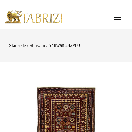
/
/ Shirwan 242×80
Startseite
Shirwan
Super Kazak 306x79
1.510,00
€
+
HINZUFÜGEN