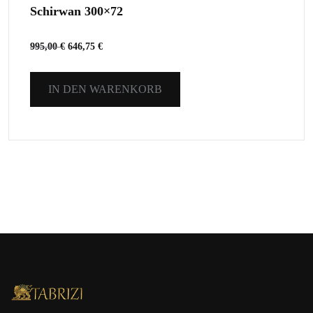
Schirwan 300×72
995,00
€
646,75
€
IN DEN WARENKORB