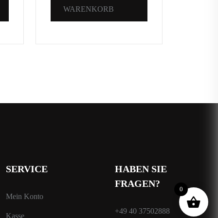
WARENKORB
WA
SERVICE
HABEN SIE
FRAGEN?
0
Mein Konto
+49 40 37502888
Kasse