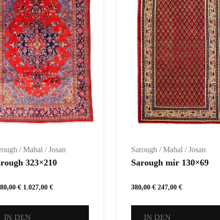
rough / Mahal / Josan
Sarough / Mahal / Josan
rough 323×210
Sarough mir 130×69
580,00
€
1.027,00
€
380,00
€
247,00
€
IN DEN
IN DEN