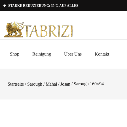
STARKE REDUZIERUNG: 35 % AUF ALLES
Shop
Reinigung
Über Uns
Kontakt
/
/ Sarough 160×94
Startseite
Sarough / Mahal / Josan