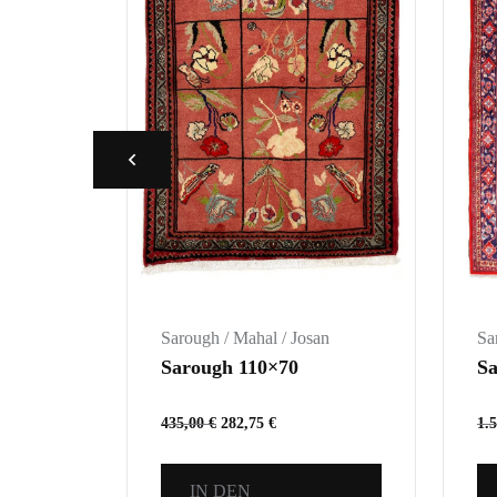
an
Sarough / Mahal / Josan
Sa
Sarough 110×70
Sa
435,00
€
282,75
€
1.
IN DEN