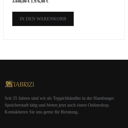
3.040,00
€
1.976,00
€
IN DEN WARENKORB
Seit 35 Jahren sind wir als Teppichhändler in der Hamburger
Speicherstadt tätig und bieten jetzt auch einen Onlineshop.
Kontaktieren Sie uns gerne für Beratung.