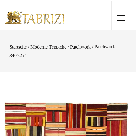
/
/
/ Patchwork
Startseite
Moderne Teppiche
Patchwork
340×254
Loom Lori 300x209
1.110,00
€
+
HINZUFÜGEN