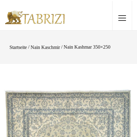
/
/ Nain Kashmar 350×250
Startseite
Nain Kaschmir
Nepal 184x126
430,00
€
+
HINZUFÜGEN