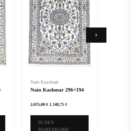
Nain Kaschmir
Nain Ka
0
Nain Kashmar 296×194
Nain K
2.075,00
€
1.348,75
€
620,00
€
IN DEN
IN 
WARENKORB
WA