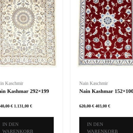
in Kaschmir
Nain Kaschmir
ain Kashmar 292×199
Nain Kashmar 152×10
740,00
€
1.131,00
€
620,00
€
403,00
€
IN DEN
IN DEN
WARENKORB
WARENKORB