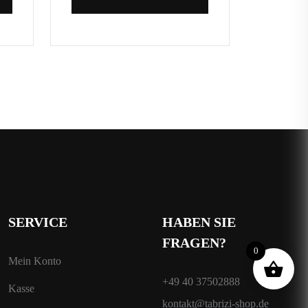
SERVICE
HABEN SIE
FRAGEN?
0
Mein Konto
+49 40 37502888
Kasse
kontakt@tabrizi-shop.de