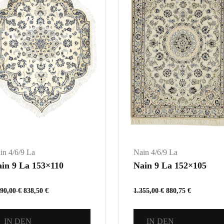
in 4/6/9 La
Nain 4/6/9 La
in 9 La 153×110
Nain 9 La 152×105
290,00
€
838,50
€
1.355,00
€
880,75
€
IN DEN
IN DEN