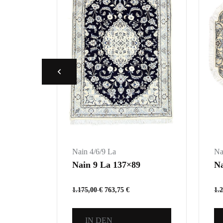
Nain 4/6/9 La
Na
Nain 9 La 137×89
Na
1.175,00
€
763,75
€
1.
IN DEN