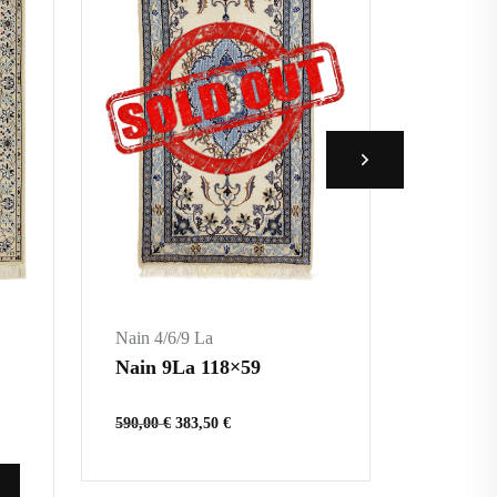
Nain 4/6/9 La
Nain 4/6
Nain 9La 118×59
Nain 6
590,00
€
383,50
€
2.435,00
IN 