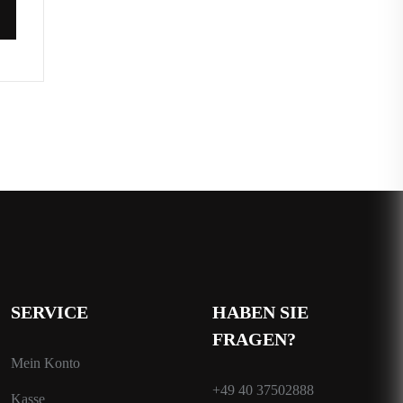
WA
SERVICE
HABEN SIE
FRAGEN?
Mein Konto
+49 40 37502888
Kasse