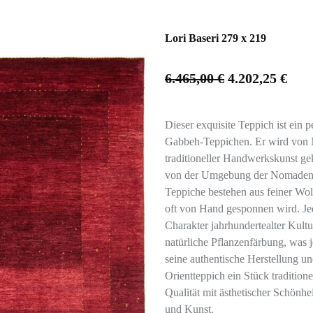
Lori Baseri 279 x 219
6.465,00
€
4.202,25
€
Dieser exquisite Teppich ist ein 
Gabbeh-Teppichen. Er wird von
traditioneller Handwerkskunst gek
von der Umgebung der Nomaden, 
Teppiche bestehen aus feiner Wol
oft von Hand gesponnen wird. Jed
Charakter jahrhundertealter Kul
natürliche Pflanzenfärbung, was 
seine authentische Herstellung und
Orientteppich ein Stück tradition
Qualität mit ästhetischer Schönh
und Kunst.