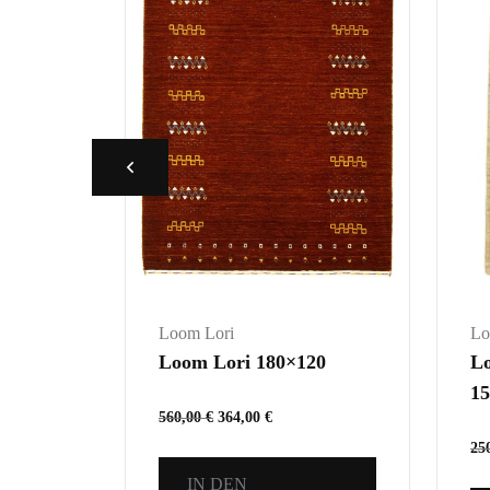
Loom Lori
Lo
Loom Lori 180×120
00
Lo
1
560,00
€
364,00
€
25
IN DEN