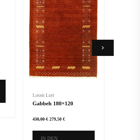
Loom Lo
Loom l
145,00
€
IN 
WA
Loom Lori
Gabbeh 180×120
430,00
€
279,50
€
IN DEN