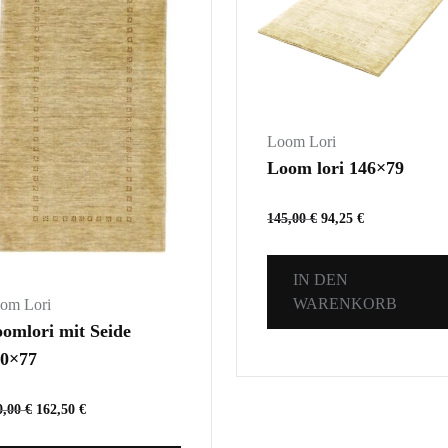
Loom Lori
Loom lori 146×79
145,00
€
94,25
€
IN DEN
WARENKORB
om Lori
omlori mit Seide
50×77
0,00
€
162,50
€