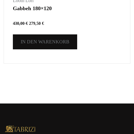
Loom Lori
Gabbeh 180×120
430,00
€
279,50
€
IN DEN WARENKORB