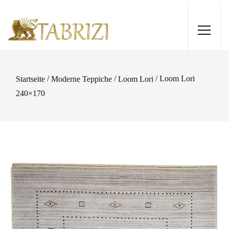
/
/
/ Loom Lori
Startseite
Moderne Teppiche
Loom Lori
240×170
Nain 9La Sherkat 301x90
3.370,00
€
+
HINZUFÜGEN