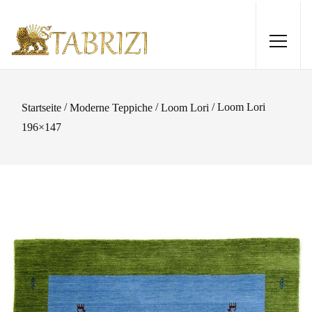
/
/
/ Loom Lori
Startseite
Moderne Teppiche
Loom Lori
196×147
Patchwork 306x212
1.210,00
€
+
HINZUFÜGEN