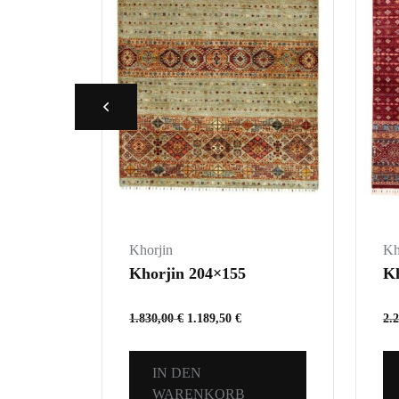
Khorjin
Kh
Khorjin 204×155
Kh
1.830,00
€
1.189,50
€
2.
IN DEN
WARENKORB