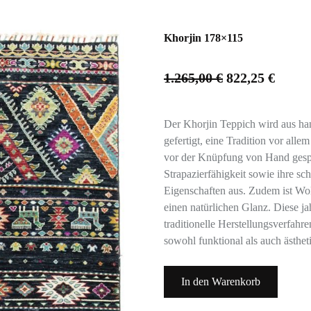
Khorjin 178×115
1.265,00
€
822,25
€
Der Khorjin Teppich wird aus ha
gefertigt, eine Tradition vor all
vor der Knüpfung von Hand gespo
Strapazierfähigkeit sowie ihre
Eigenschaften aus. Zudem ist Wo
einen natürlichen Glanz. Diese j
traditionelle Herstellungsverfahre
sowohl funktional als auch ästhe
In den Warenkorb