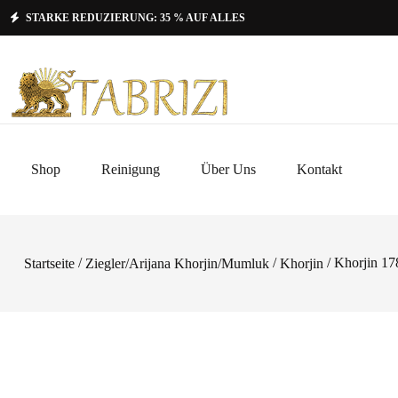
STARKE REDUZIERUNG: 35 % AUF ALLES
Shop
Reinigung
Über Uns
Kontakt
/
/
/ Khorjin 1
Startseite
Ziegler/Arijana Khorjin/Mumluk
Khorjin