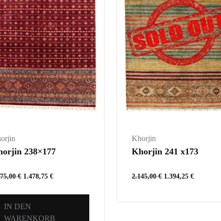
orjin
Khorjin
orjin 238×177
Khorjin 241 x173
275,00
€
1.478,75
€
2.145,00
€
1.394,25
€
IN DEN
WARENKORB