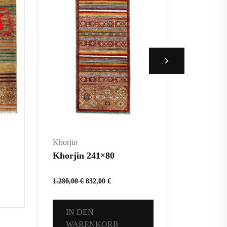
Khorjin
Khorjin
Khorjin 241×80
Khorjin
1.280,00
€
832,00
€
1.215,00
IN DEN
WARENKORB