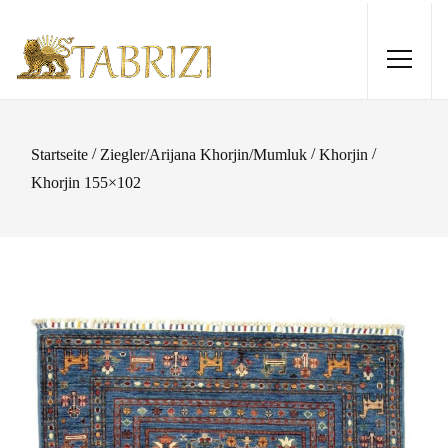
/
/
/
Startseite
Ziegler/Arijana Khorjin/Mumluk
Khorjin
Khorjin 155×102
Ardebil 284x205
1.370,00
€
+
HINZUFÜGEN