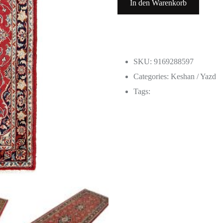
In den Warenkorb
SKU: 9169288597
Categories:
Keshan / Yazd
Tags: