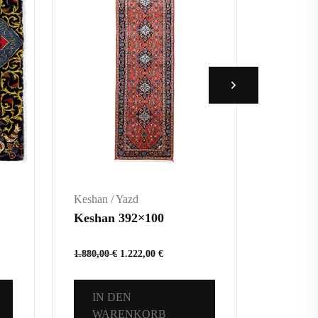
Keshan / Yazd
Keshan /
Keshan 392×100
Keshan
1.880,00
€
1.222,00
€
420,00
€
IN DEN
IN 
WARENKORB
WA