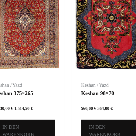
shan / Yazd
Keshan / Yazd
eshan 375×265
Keshan 98×70
330,00
€
1.514,50
€
560,00
€
364,00
€
IN DEN
IN DEN
WARENKORB
WARENKORB