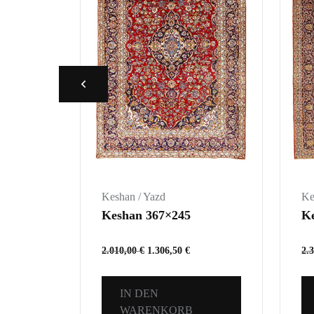
Keshan / Yazd
Ke
Keshan 367×245
K
2.010,00
€
1.306,50
€
2.
IN DEN
WARENKORB