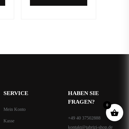
SERVICE
HABEN SIE
FRAGEN?
0
Mein Konto
+49 40 37502888
Kasse
kontakt@tabrizi-shop.de