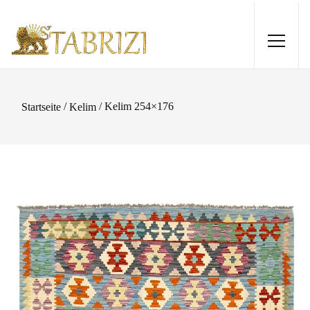
/
/ Kelim 254×176
Startseite
Kelim
Sirjan 242x175
2.100,00
€
+
HINZUFÜGEN