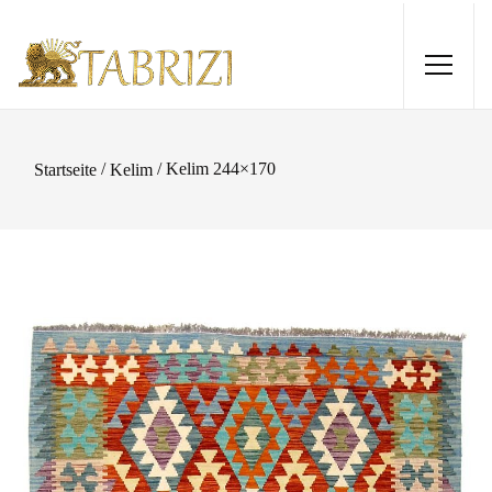
/
/ Kelim 244×170
Startseite
Kelim
Lori Baseri 243 x 175
4.380,00
€
+
HINZUFÜGEN