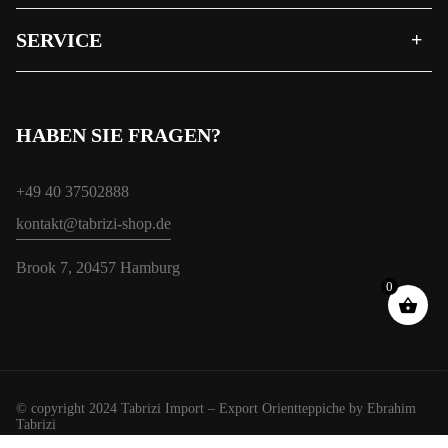
SERVICE
HABEN SIE FRAGEN?
+49 40 37502888
kontakt@tabrizi-shop.de
Brook 7, 20457 Hamburg
0
© copyright 2024 Tabrizi Import – Export Orientteppiche by Ebrahim
Tabrizi