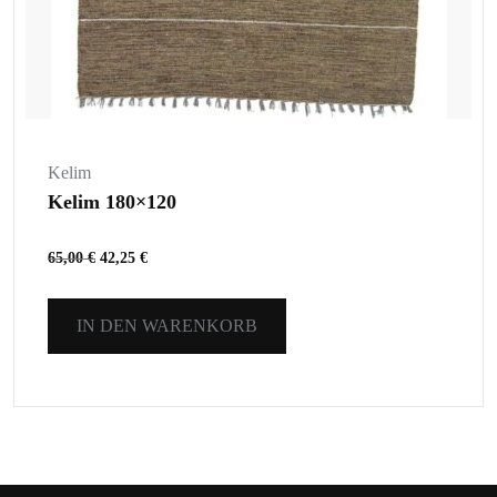
Kelim
Kelim 180×120
65,00
€
42,25
€
IN DEN WARENKORB