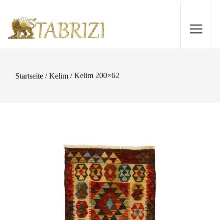
/
/ Kelim 200×62
Startseite
Kelim
Ziegler 178x128
1.140,00
€
+
HINZUFÜGEN