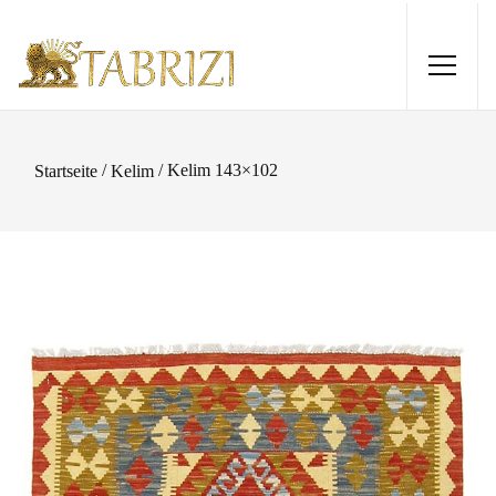
/
/ Kelim 143×102
Startseite
Kelim
Sirjan 280x199
2.720,00
€
+
HINZUFÜGEN