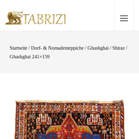
/
/
/
Startseite
Dorf- & Nomadenteppiche
Ghashghai / Shiraz
Ghashghai 241×159
Ardebil 306x197
1.410,00
€
+
HINZUFÜGEN