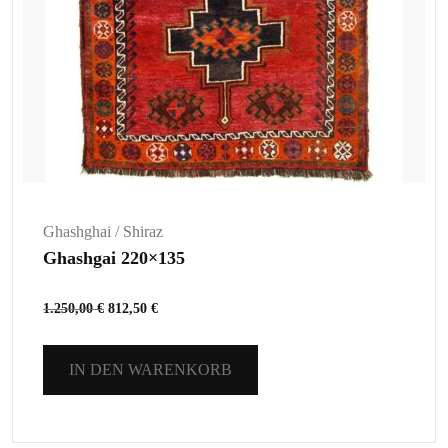
Ghashghai / Shiraz
Ghashgai 220×135
1.250,00
€
812,50
€
IN DEN WARENKORB