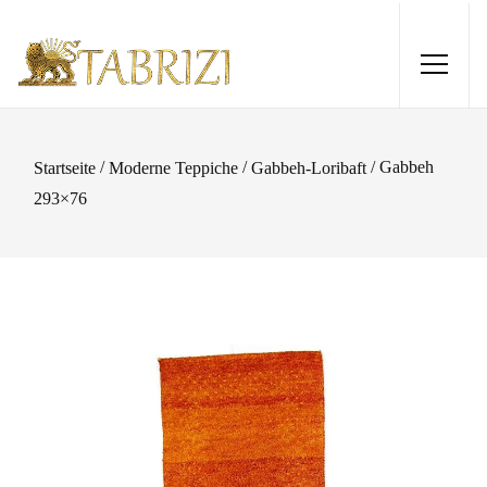
/
/
/ Gabbeh
Startseite
Moderne Teppiche
Gabbeh-Loribaft
293×76
Lori Baseri 210 x 152
3.415,00
€
+
HINZUFÜGEN