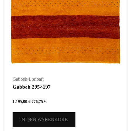
Gabbeh-Loribaft
Gabbeh 295×197
1.195,00
€
776,75
€
IN DEN WARENKORB