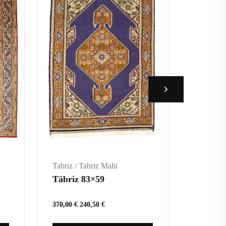
Tabriz / Tabriz Mahi
Tabriz / 
Täbriz 83×59
Tabriz 
370,00
€
240,50
€
1.130,00