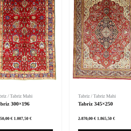
briz / Tabriz Mahi
Tabriz / Tabriz Mahi
briz 300×196
Tabriz 345×250
550,00
€
1.007,50
€
2.870,00
€
1.865,50
€