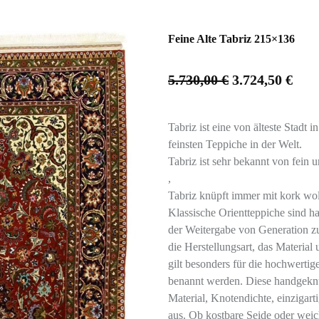
Feine Alte Tabriz 215×136
5.730,00
€
3.724,50
€
Tabriz ist eine von älteste Stadt 
feinsten Teppiche in der Welt.
Tabriz ist sehr bekannt von fein 
,
Tabriz knüpft immer mit kork wol
Klassische Orientteppiche sind h
der Weitergabe von Generation z
die Herstellungsart, das Material
gilt besonders für die hochwertig
benannt werden. Diese handgeknü
Material, Knotendichte, einzigar
aus. Ob kostbare Seide oder weic