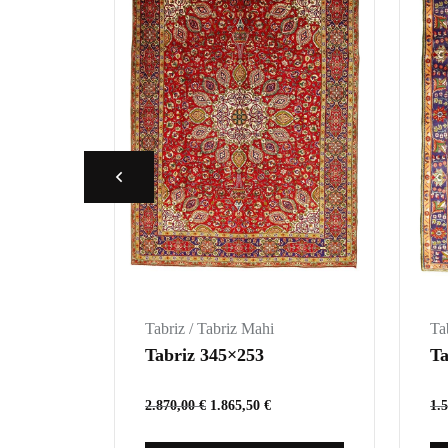
Tabriz / Tabriz Mahi
Ta
Tabriz 345×253
Ta
2.870,00
€
1.865,50
€
1.