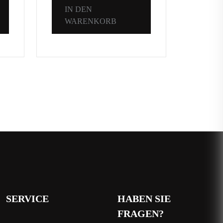
IN DEN
IN 
WARENKORB
WA
SERVICE
HABEN SIE
FRAGEN?