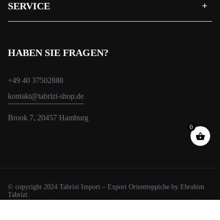
SERVICE
HABEN SIE FRAGEN?
+49 40 37502888
kontakt@tabrizi-shop.de
Brook 7, 20457 Hamburg
0
© copyright 2024 Tabrizi Import – Export Orientteppiche by Ebrahim
Tabrizi
Wir verwenden Cookies, um Ihnen das beste Erlebnis auf unserer
Website zu bieten.