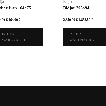
djar
Bidjar
djar Iran 104×75
Bidjar 295×94
0,00
€
364,00
€
2.850,00
€
1.852,50
€
IN DEN
IN DEN
WARENKORB
WARENKORB