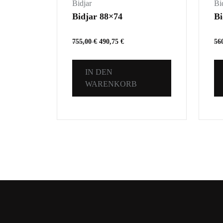
Bidjar
Bi
Bidjar 88×74
Bi
755,00
€
490,75
€
56
IN DEN
WARENKORB