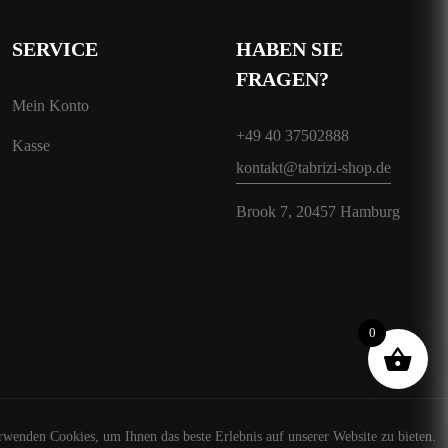
SERVICE
HABEN SIE
FRAGEN?
Mein Konto
+49 40 37502888
Kasse
kontakt@tabrizi-shop.de
Brook 7, 20457 Hamburg
0
rwenden Cookies, um Ihnen das beste Erlebnis auf unserer Website zu bieten.