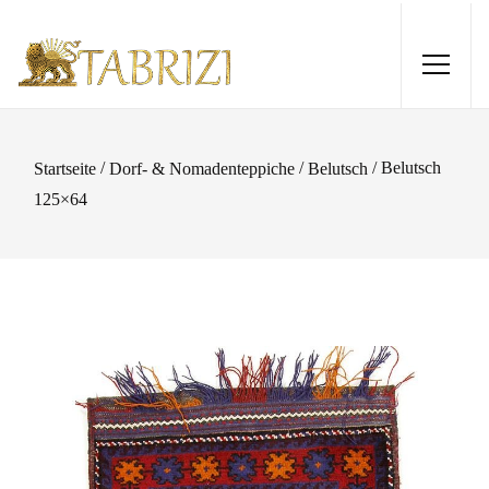
/
/
/ Belutsch
Startseite
Dorf- & Nomadenteppiche
Belutsch
125×64
Tabriz 50 Raj 200 x 147
4.295,00
€
+
HINZUFÜGEN