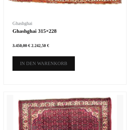
Ghashghai
Ghashghai 315×228
3.450,00
€
2.242,50
€
IN DEN WARENKORB