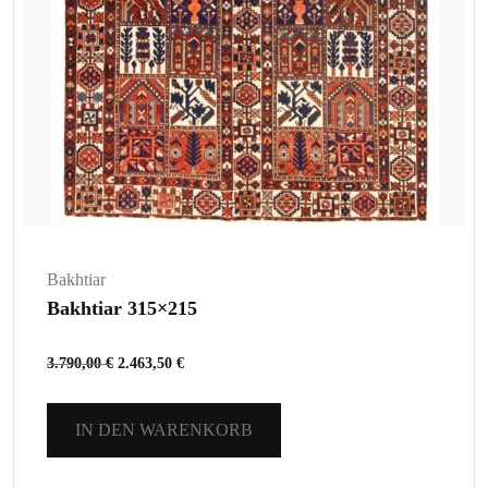
Bakhtiar
Bakhtiar 315×215
3.790,00
€
2.463,50
€
IN DEN WARENKORB