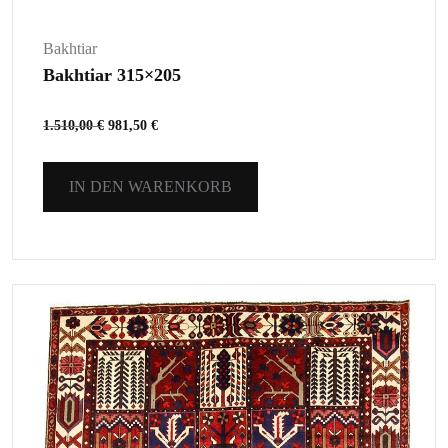
Bakhtiar
Bakhtiar 315×205
1.510,00
€
981,50
€
IN DEN WARENKORB