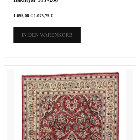
1.655,00
€
1.075,75
€
IN DEN WARENKORB