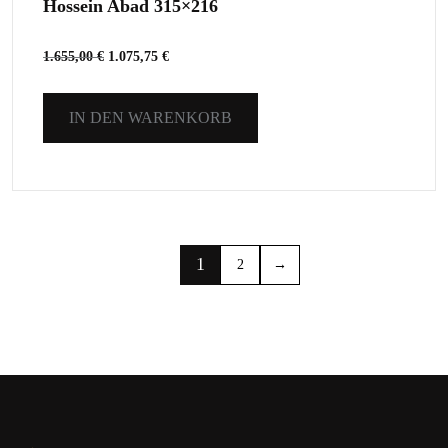
Hossein Abad 315×216
1.655,00
€
1.075,75
€
IN DEN WARENKORB
1
2
→