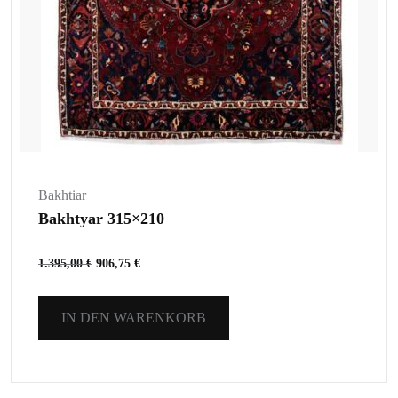
Bakhtiar
Bakhtyar 315×210
1.395,00
€
906,75
€
IN DEN WARENKORB