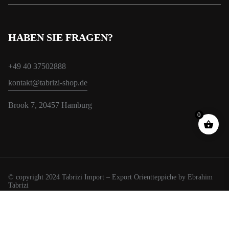
HABEN SIE FRAGEN?
+49 40 37502888
kontakt@tabrizi-shop.de
Brook 7, 20457 Hamburg
0
© copyright 2024 Tabrizi Import – Export Orientteppiche by Ebrahim
Tabrizi
Wir verwenden Cookies, um Ihnen das beste Erlebnis auf unserer
Website zu bieten.