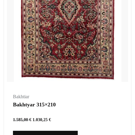
Bakhtiar
Bakhtyar 315×210
1.585,00
€
1.030,25
€