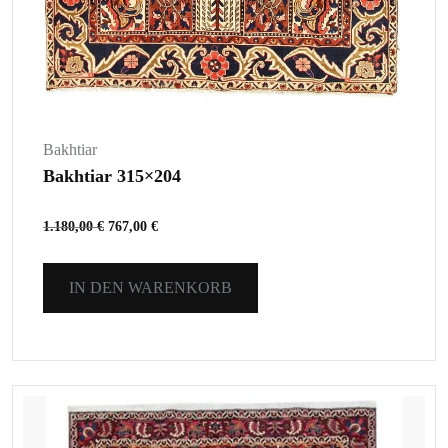
Bakhtiar
Bakhtiar 315×204
1.180,00
€
767,00
€
IN DEN WARENKORB