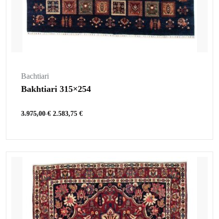
Bachtiari
Bakhtiari 315×254
3.975,00
€
2.583,75
€