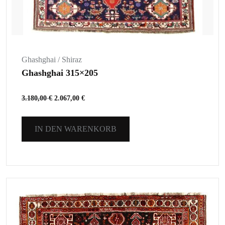
Ghashghai / Shiraz
Ghashghai 315×205
3.180,00
€
2.067,00
€
IN DEN WARENKORB